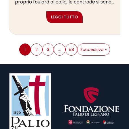
proprio foulard al collo, le contrade si sono...
LEGGI TUTTO
1
2
3
…
58
Successivo »