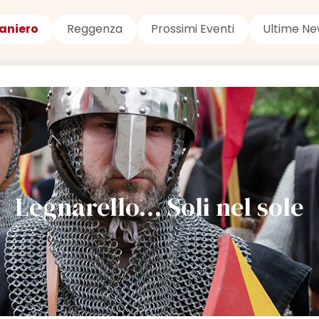
aniero
Reggenza
Prossimi Eventi
Ultime Ne
Legnarello… Soli nel sole