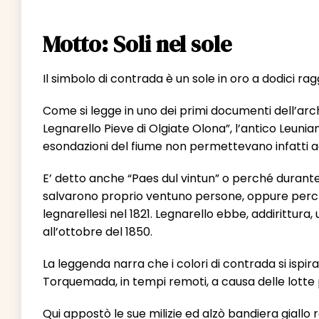
Motto: Soli nel sole
Il simbolo di contrada è un sole in oro a dodici ra
Come si legge in uno dei primi documenti dell’arch
Legnarello Pieve di Olgiate Olona”, l’antico Leunian
esondazioni del fiume non permettevano infatti agl
E’ detto anche “Paes dul vintun” o perché durante 
salvarono proprio ventuno persone, oppure perché
legnarellesi nel 1821. Legnarello ebbe, addirittura, 
all’ottobre del 1850.
La leggenda narra che i colori di contrada si ispir
Torquemada, in tempi remoti, a causa delle lotte po
Qui appostò le sue milizie ed alzò bandiera giallo ros