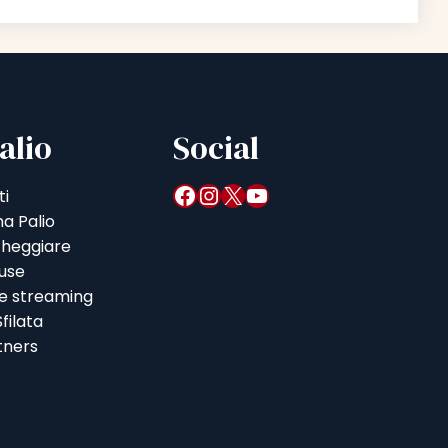
alio
Social
Facebook
Instagram
X
YouTube
ti
a Palio
heggiare
iuse
 e streaming
filata
tners