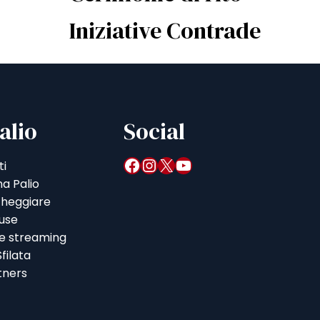
Iniziative Contrade
alio
Social
Facebook
Instagram
X
YouTube
ti
a Palio
heggiare
iuse
 e streaming
filata
tners