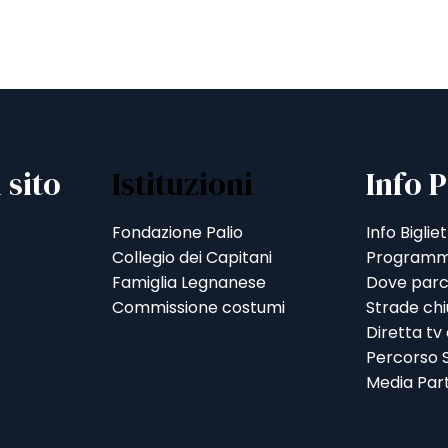
 sito
Istituzioni
Info P
Fondazione Palio
Info Bigliet
Collegio dei Capitani
Programm
Famiglia Legnanese
Dove parc
Commissione costumi
Strade ch
Diretta tv
Percorso S
Media Par