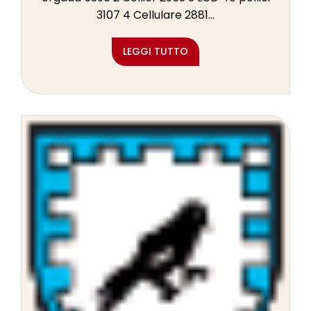
l
3107 4 Cellulare 2881...
e
LEGGI TUTTO