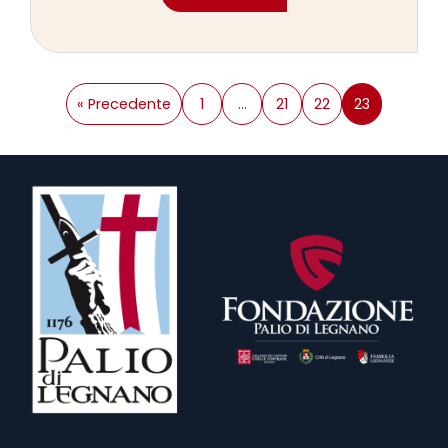
« Precedente
1
…
21
22
23