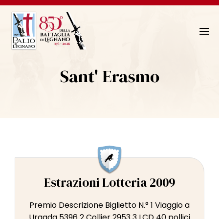
N
a
v
Sant' Erasmo
i
g
a
z
i
o
n
e
T
Estrazioni Lotteria 2009
o
g
Premio Descrizione Biglietto N.° 1 Viaggio a
g
Urgada 5396 2 Collier 2953 3 LCD 40 pollici