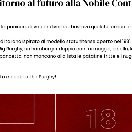
torno al futuro alla Nobile Con
dei paninari, dove per divertirsi bastava qualche amico e 
od italiano ispirato al modello statunitense aperto nel 1981 
il Big Burghy, un hamburger doppio con formaggio, cipolla, 
pancetta; non mancano alla lista le patatine fritte e i nu
ato è back to the Burghy!