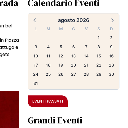
trada
Calendario Eventi
agosto 2026
un bel
L
M
M
G
V
S
D
1
2
in Piazza
lattuga e
3
4
5
6
7
8
9
ggets
10
11
12
13
14
15
16
17
18
19
20
21
22
23
24
25
26
27
28
29
30
31
EVENTI PASSATI
Grandi Eventi