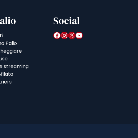
alio
Social
Facebook
Instagram
X
YouTube
ti
a Palio
heggiare
iuse
 e streaming
filata
tners