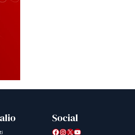
alio
Social
Facebook
Instagram
X
YouTube
ti