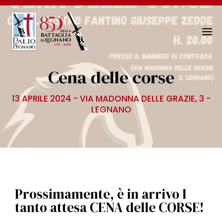
N
a
v
Cena delle corse
i
g
13 APRILE 2024 - VIA MADONNA DELLE GRAZIE, 3 -
a
LEGNANO
z
i
o
n
e
T
o
Prossimamente, è in arrivo l
g
tanto attesa CENA delle CORSE!
g