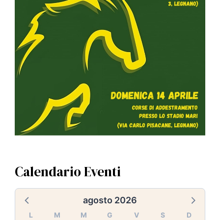
Calendario Eventi
agosto 2026
L
M
M
G
V
S
D