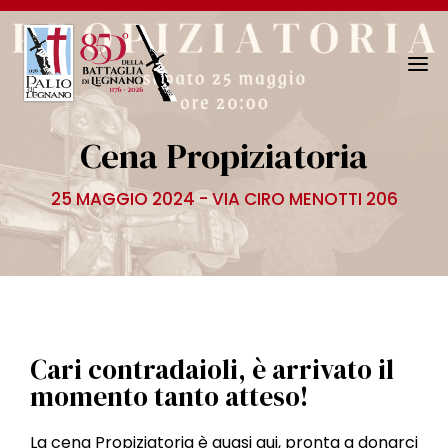
N
a
v
Cena Propiziatoria
i
g
25 MAGGIO 2024 - VIA CIRO MENOTTI 206
a
z
i
o
n
e
T
Cari contradaioli, è arrivato il
o
momento tanto atteso!
g
g
La cena Propiziatoria è quasi qui, pronta a donarci