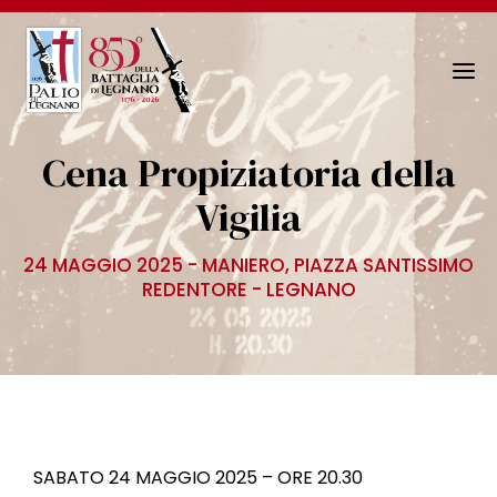
N
a
v
Cena Propiziatoria della
i
g
Vigilia
a
z
24 MAGGIO 2025 - MANIERO, PIAZZA SANTISSIMO
i
REDENTORE - LEGNANO
o
n
e
T
o
g
g
SABATO 24 MAGGIO 2025 – ORE 20.30