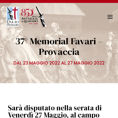
N
a
v
37° Memorial Favari –
i
g
Provaccia
a
z
DAL 23 MAGGIO 2022 AL 27 MAGGIO 2022
i
o
n
e
T
o
g
Sarà disputato nella serata di
g
Venerdì 27 Maggio, al campo