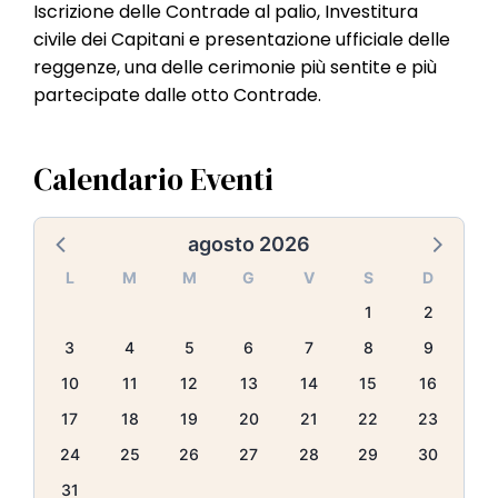
l
Iscrizione delle Contrade al palio, Investitura
e
civile dei Capitani e presentazione ufficiale delle
reggenze, una delle cerimonie più sentite e più
partecipate dalle otto Contrade.
Calendario Eventi
agosto 2026
L
M
M
G
V
S
D
1
2
3
4
5
6
7
8
9
10
11
12
13
14
15
16
17
18
19
20
21
22
23
24
25
26
27
28
29
30
31