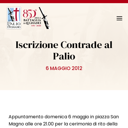
N
a
v
Iscrizione Contrade al
i
g
Palio
a
z
6 MAGGIO 2012
i
o
n
e
T
o
g
Appuntamento domenica 6 maggio in piazza San
g
Magno alle ore 21.00 per la cerimonia di rito della