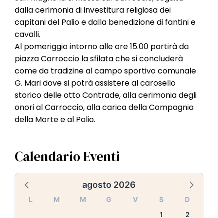
l
dalla cerimonia di investitura religiosa dei
e
capitani del Palio e dalla benedizione di fantini e
cavalli.
Al pomeriggio intorno alle ore 15.00 partirà da
piazza Carroccio la sfilata che si concluderà
come da tradizine al campo sportivo comunale
G. Mari dove si potrà assistere al carosello
storico delle otto Contrade, alla cerimonia degli
onori al Carroccio, alla carica della Compagnia
della Morte e al Palio.
Calendario Eventi
agosto 2026
L
M
M
G
V
S
D
1
2