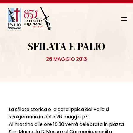
N
a
v
SFILATA E PALIO
i
g
26 MAGGIO 2013
a
z
i
o
n
e
T
La sfilata storica e la gara ippica del Palio si
o
svolgeranno in data 26 maggio p.v.
g
Al mattino alle ore 10.30 verrà celebrata in piazza
g
San Magno la S. Messa sul Carroccio, seguita