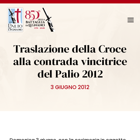
N
a
v
Traslazione della Croce
i
g
alla contrada vincitrice
a
del Palio 2012
z
i
o
3 GIUGNO 2012
n
e
T
o
g
g