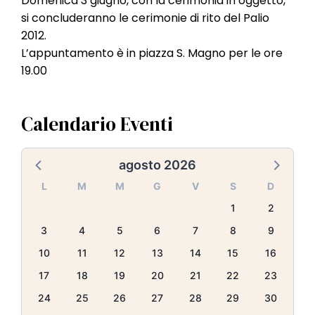
Domenica 3 giugno, con la cerimonia in oggetto,
l
si concluderanno le cerimonie di rito del Palio
e
2012.
L’appuntamento è in piazza S. Magno per le ore
19.00
Calendario Eventi
agosto 2026
L
M
M
G
V
S
D
1
2
3
4
5
6
7
8
9
10
11
12
13
14
15
16
17
18
19
20
21
22
23
24
25
26
27
28
29
30