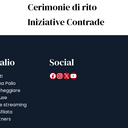
Cerimonie di rito
Iniziative Contrade
alio
Social
Facebook
Instagram
X
YouTube
ti
a Palio
heggiare
iuse
 e streaming
filata
tners