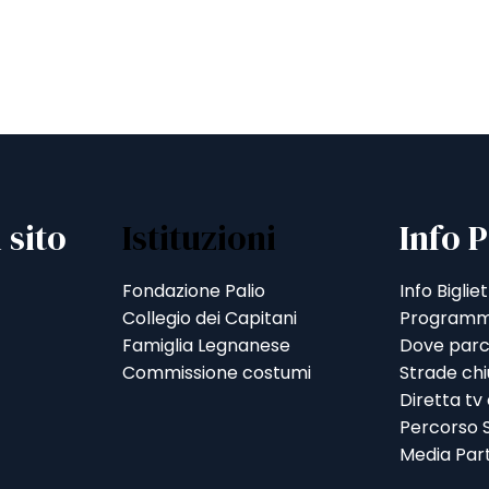
 sito
Istituzioni
Info P
Fondazione Palio
Info Bigliet
Collegio dei Capitani
Programm
Famiglia Legnanese
Dove parc
Commissione costumi
Strade ch
Diretta tv
Percorso S
Media Par