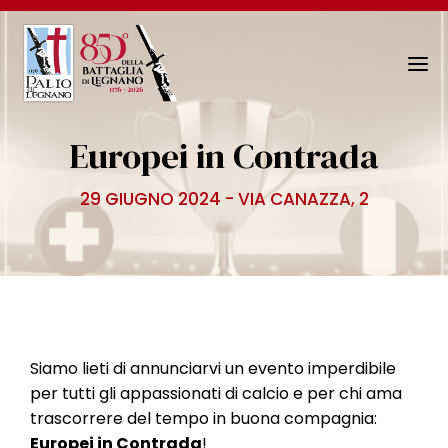
N
a
v
Europei in Contrada
i
g
29 GIUGNO 2024 - VIA CANAZZA, 2
a
z
i
o
n
e
T
Siamo lieti di annunciarvi un evento imperdibile
o
per tutti gli appassionati di calcio e per chi ama
g
trascorrere del tempo in buona compagnia:
g
Europei in Contrada
!