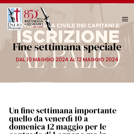
N
a
v
Fine settimana speciale
i
g
DAL 10 MAGGIO 2024 AL 12 MAGGIO 2024
a
z
i
o
n
e
T
Un fine settimana importante
o
quello da venerdì 10 a
g
domenica 12 maggio per le
g