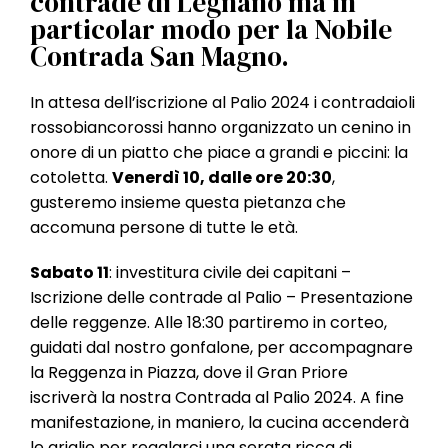
contrade di Legnano ma in
l
particolar modo per la Nobile
e
Contrada San Magno.
In attesa dell’iscrizione al Palio 2024 i contradaioli
rossobiancorossi hanno organizzato un cenino in
onore di un piatto che piace a grandi e piccini: la
cotoletta.
Venerdì 10, dalle ore 20:30
,
gusteremo insieme questa pietanza che
accomuna persone di tutte le età.
Sabato 11
: investitura civile dei capitani –
Iscrizione delle contrade al Palio – Presentazione
delle reggenze. Alle 18:30 partiremo in corteo,
guidati dal nostro gonfalone, per accompagnare
la Reggenza in Piazza, dove il Gran Priore
iscriverà la nostra Contrada al Palio 2024. A fine
manifestazione, in maniero, la cucina accenderà
le griglie per regalarci una serata ricca di