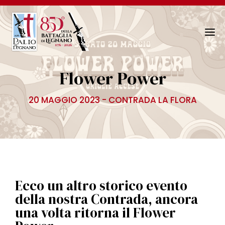
N
a
v
Flower Power
i
g
20 MAGGIO 2023 - CONTRADA LA FLORA
a
z
i
o
n
e
T
Ecco un altro storico evento
o
della nostra Contrada, ancora
g
una volta ritorna il Flower
g