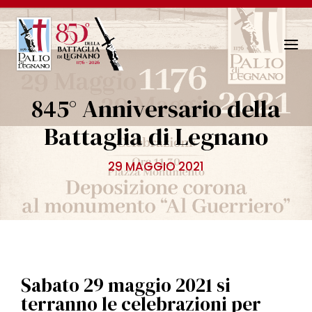
N
a
v
845° Anniversario della
i
g
Battaglia di Legnano
a
z
29 MAGGIO 2021
i
o
n
e
T
o
g
Sabato 29 maggio 2021 si
g
terranno le celebrazioni per