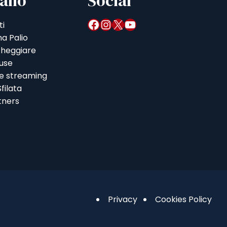
alio
Social
Facebook
Instagram
X
YouTube
ti
a Palio
heggiare
iuse
 e streaming
filata
tners
Privacy
Cookies Policy