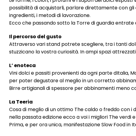
Le forme, i colori, i profumi e i sapori dei dolci esp
possibilità di acquistarli, parlare direttamente con gli 
ingredienti, i metodi di lavorazione.
Ecco che passando sotto la Torre di guardia entrate alli
Il percorso del gusto
Attraverso vari stand potrete scegliere, tra i tanti d
stuzzicano la vostra curiosità. In ampi spazi attrezzat
L’ enoteca
Vini dolci e passiti provenienti da ogni parte dItalia, M
per poter degustare al meglio in un corretto abbiname
Birre artigianali di spessore per abbinamenti meno con
La Teeria
Cosa di meglio di un ottimo The caldo o freddo con i 
nella passata edizione ecco a voi i migliori The verdi e
Prima, e per ora unica, manifestazione Slow Food in 