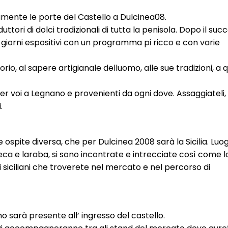
mente le porte del Castello a Dulcinea08.
tori di dolci tradizionali di tutta la penisola. Dopo il suc
e giorni espositivi con un programma pi ricco e con varie
rio, al sapere artigianale delluomo, alle sue tradizioni, a q
per voi a Legnano e provenienti da ogni dove. Assaggiateli, 
.
ospite diversa, che per Dulcinea 2008 sarà la Sicilia. Lu
greca e laraba, si sono incontrate e intrecciate così come 
lci siciliani che troverete nel mercato e nel percorso di
no sarà presente all’ ingresso del castello.