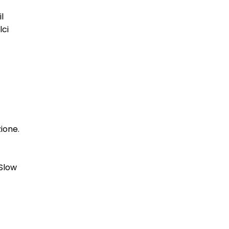
l
lci
zione.
 Slow