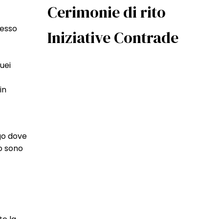
Cerimonie di rito
cesso
Iniziative Contrade
uei
in
ogo dove
lo sono