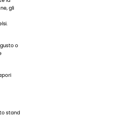
te la
ne, gli
lsi.
 gusto o
e
apori
sto stand