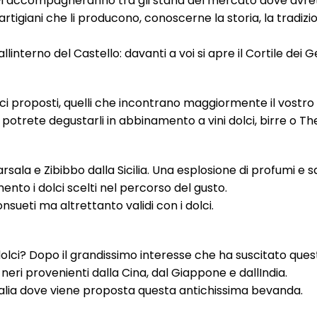
osti vi accompagneranno tra gli stand del mercato dove avre
artigiani che li producono, conoscerne la storia, la tradizio
nterno del Castello: davanti a voi si apre il Cortile dei Ge
olci proposti, quelli che incontrano maggiormente il vostro
i potrete degustarli in abbinamento a vini dolci, birre o Th
arsala e Zibibbo dalla Sicilia. Una esplosione di profumi e s
nto i dolci scelti nel percorso del gusto.
sueti ma altrettanto validi con i dolci.
dolci? Dopo il grandissimo interesse che ha suscitato que
 neri provenienti dalla Cina, dal Giappone e dallIndia.
Italia dove viene proposta questa antichissima bevanda.