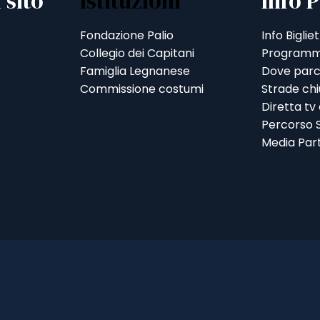
 sito
Istituzioni
Info P
Fondazione Palio
Info Bigliet
Collegio dei Capitani
Programm
Famiglia Legnanese
Dove parc
Commissione costumi
Strade ch
Diretta tv
Percorso S
Media Par