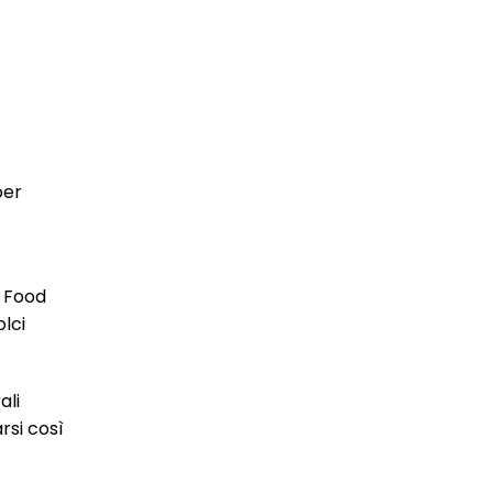
per
w Food
lci
ali
rsi così