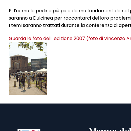
E’ l’uomo la pedina più piccola ma fondamentale nel p
saranno a Dulcinea per raccontarci dei loro problemi, 
I temi saranno trattati durante la conferenza di apertu
Guarda le foto dell’ edizione 2007 (foto di Vincenzo 