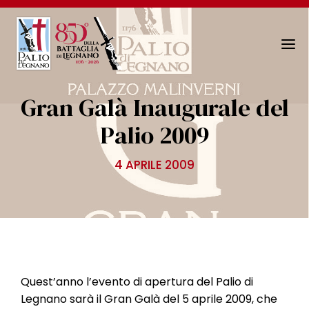
N
a
v
Gran Galà Inaugurale del
i
g
Palio 2009
a
z
4 APRILE 2009
i
o
n
e
T
o
g
Quest’anno l’evento di apertura del Palio di
g
Legnano sarà il Gran Galà del 5 aprile 2009, che