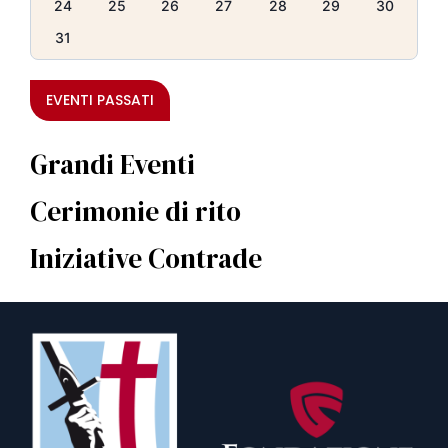
24
25
26
27
28
29
30
31
EVENTI PASSATI
Grandi Eventi
Cerimonie di rito
Iniziative Contrade