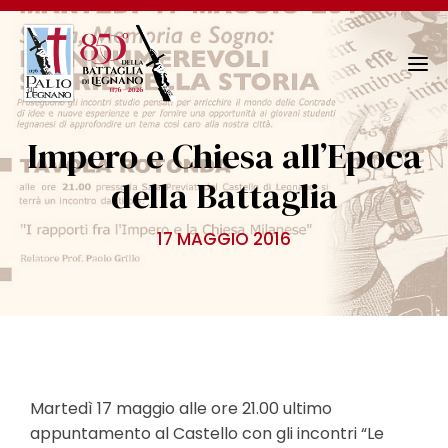
N
a
v
Impero e Chiesa all’Epoca
i
g
della Battaglia
a
z
17 MAGGIO 2016
i
o
n
e
T
o
g
Martedì 17 maggio alle ore 21.00 ultimo
g
appuntamento al Castello con gli incontri “Le