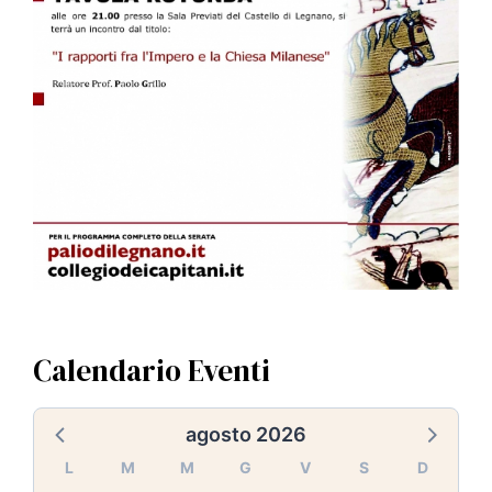
Calendario Eventi
agosto 2026
L
M
M
G
V
S
D