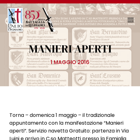
N
a
v
MANIERI APERTI
i
g
1 MAGGIO 2016
a
z
i
o
n
e
T
Torna – domenica 1 maggio – il tradizionale
o
appuntamento con la manifestazione “Manieri
g
aperti”. Servizio navetta Gratuito: partenza in Via
g
Luini e arrivo in C.so Matteotti presso la Famiglia