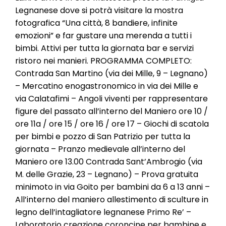
l
Legnanese dove si potrà visitare la mostra
e
fotografica “Una città, 8 bandiere, infinite
emozioni” e far gustare una merenda a tutti i
bimbi. Attivi per tutta la giornata bar e servizi
ristoro nei manieri. PROGRAMMA COMPLETO:
Contrada San Martino (via dei Mille, 9 – Legnano)
– Mercatino enogastronomico in via dei Mille e
via Calatafimi – Angoli viventi per rappresentare
figure del passato all’interno del Maniero ore 10 /
ore 11a / ore 15 / ore 16 / ore 17 – Giochi di scatola
per bimbi e pozzo di San Patrizio per tutta la
giornata – Pranzo medievale all’interno del
Maniero ore 13.00 Contrada Sant’Ambrogio (via
M. delle Grazie, 23 – Legnano) – Prova gratuita
minimoto in via Goito per bambini da 6 a 13 anni –
All’interno del maniero allestimento di sculture in
legno dell’intagliatore legnanese Primo Re’ –
Laboratorio creazione coroncine per bambine e