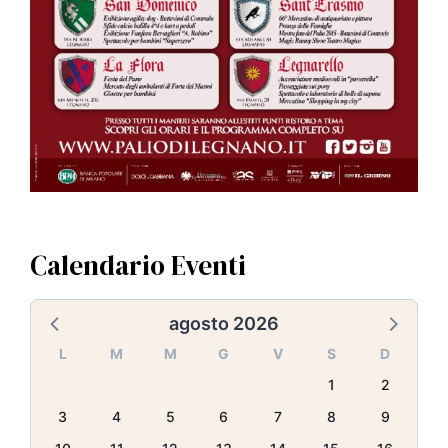
Calendario Eventi
agosto 2026
L
M
M
G
V
S
D
1
2
3
4
5
6
7
8
9