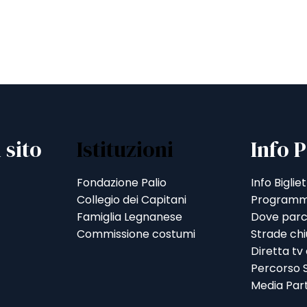
 sito
Istituzioni
Info P
Fondazione Palio
Info Bigliet
Collegio dei Capitani
Programm
Famiglia Legnanese
Dove parc
Commissione costumi
Strade ch
Diretta tv
Percorso S
Media Par