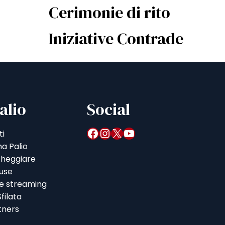
Cerimonie di rito
Iniziative Contrade
alio
Social
Facebook
Instagram
X
YouTube
ti
a Palio
heggiare
iuse
 e streaming
filata
tners