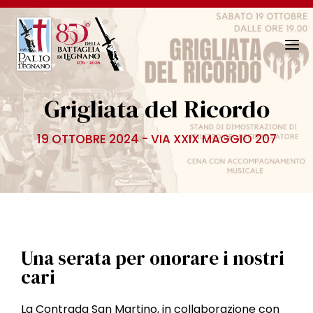
N
a
v
Grigliata del Ricordo
i
g
19 OTTOBRE 2024 - VIA XXIX MAGGIO 207
a
z
i
o
n
e
T
Una serata per onorare i nostri
o
cari
g
g
La Contrada San Martino, in collaborazione con