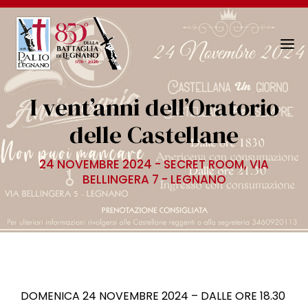
N
a
v
I vent’anni dell’Oratorio
i
g
delle Castellane
a
z
24 NOVEMBRE 2024 - SECRET ROOM, VIA
i
BELLINGERA 7 - LEGNANO
o
n
e
T
o
g
g
DOMENICA 24 NOVEMBRE 2024 – DALLE ORE 18.30