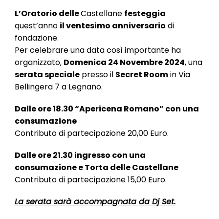
l
e
L’Oratorio delle
Castellane
festeggia
quest’anno
il ventesimo anniversario
di
fondazione.
Per celebrare una data così importante ha
organizzato,
Domenica 24 Novembre 2024
, una
serata speciale
presso il
Secret Room
in Via
Bellingera 7 a Legnano.
Dalle ore 18.30 “Apericena Romano” con una
consumazione
Contributo di partecipazione 20,00 Euro.
Dalle ore 21.30 ingresso con una
consumazione e Torta delle Castellane
Contributo di partecipazione 15,00 Euro.
La serata sarà accompagnata da Dj Set.