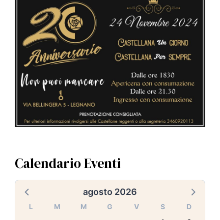
Calendario Eventi
agosto 2026
L
M
M
G
V
S
D