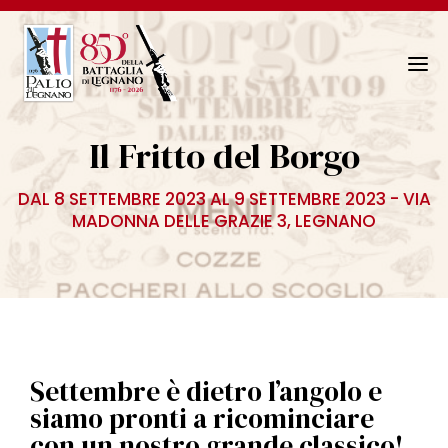
N
a
v
Il Fritto del Borgo
i
g
DAL 8 SETTEMBRE 2023 AL 9 SETTEMBRE 2023 - VIA
a
MADONNA DELLE GRAZIE 3, LEGNANO
z
i
o
n
e
T
o
Settembre è dietro l’angolo e
g
siamo pronti a ricominciare
g
con un nostro grande classico!