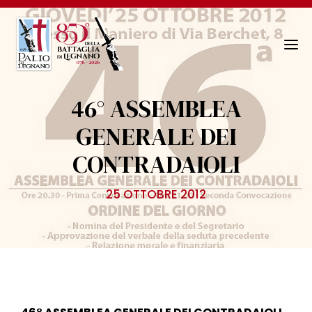
N
a
v
46° ASSEMBLEA
i
g
GENERALE DEI
a
CONTRADAIOLI
z
i
o
25 OTTOBRE 2012
n
e
T
o
g
g