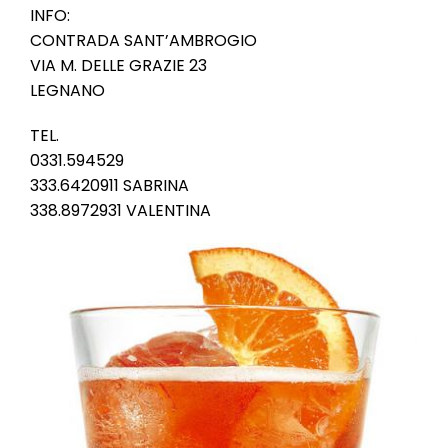
l
INFO:
e
CONTRADA SANT’AMBROGIO
VIA M. DELLE GRAZIE 23
LEGNANO
TEL.
0331.594529
333.6420911 SABRINA
338.8972931 VALENTINA