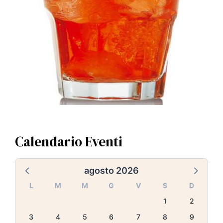
Calendario Eventi
agosto 2026
L
M
M
G
V
S
D
1
2
3
4
5
6
7
8
9