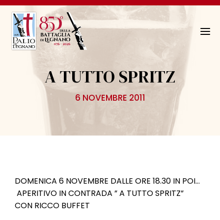
N
a
v
A TUTTO SPRITZ
i
g
6 NOVEMBRE 2011
a
z
i
o
n
e
T
DOMENICA 6 NOVEMBRE DALLE ORE 18.30 IN POI…
o
APERITIVO IN CONTRADA ” A TUTTO SPRITZ”
g
CON RICCO BUFFET
g