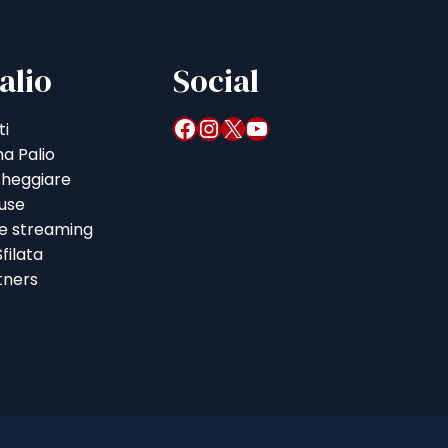
alio
Social
Facebook
Instagram
X
YouTube
ti
a Palio
heggiare
iuse
 e streaming
filata
tners