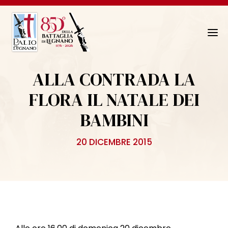
N
a
v
ALLA CONTRADA LA
i
g
FLORA IL NATALE DEI
a
BAMBINI
z
i
o
20 DICEMBRE 2015
n
e
T
o
g
g