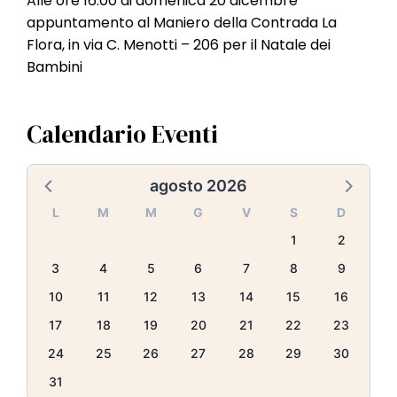
Alle ore 16.00 di domenica 20 dicembre
l
appuntamento al Maniero della Contrada La
e
Flora, in via C. Menotti – 206 per il Natale dei
Bambini
Calendario Eventi
agosto 2026
L
M
M
G
V
S
D
1
2
3
4
5
6
7
8
9
10
11
12
13
14
15
16
17
18
19
20
21
22
23
24
25
26
27
28
29
30
31