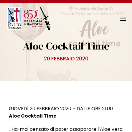
N
a
v
Aloe Cocktail Time
i
g
20 FEBBRAIO 2020
a
z
i
o
n
e
T
GIOVEDì 20 FEBBRAIO 2020 – DALLE ORE 21.00
o
Aloe Cocktail Time
g
g
…Hai mai pensato di poter assaporare l’Aloe Vera