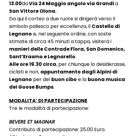
13.00
da
Via 24 Maggio angolo via Grandi
a
San Vittore Olona.
Da qui il corteo a due ruote si dirigerà verso il
simbolo paliesco per eccellenza, il
Castello di
Legnano
e, nel seguente ordine, con soste
stimate di circa 45 minuti a tappa, visiterà i
manieri delle Contrade Flora, San Domenico,
Sant’Erasmo e Legnarello
.
Alle ore 19.30 circa
, per chiunque lo desiderasse,
ciclisti e non,
appuntamento dagli Alpini di
Legnano
per del
buon cibo
e la
buona musica
dei Goose Bumps
.
MODALITA’ DI PARTECIPAZIONE
Tre le modalità di partecipazione:
BEVERE ET MAGNAR
Contributo di partecipazione: 25.00 Euro.