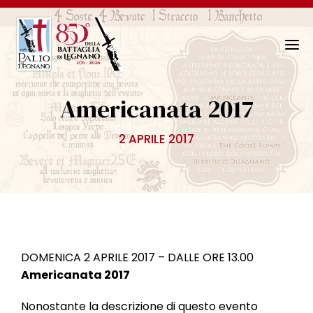
N
a
v
Americanata 2017
i
g
2 APRILE 2017
a
z
i
o
n
e
T
DOMENICA 2 APRILE 2017 – DALLE ORE 13.00
o
Americanata 2017
g
g
Nonostante la descrizione di questo evento