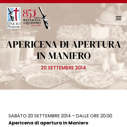
N
a
v
APERICENA DI APERTURA
i
g
IN MANIERO
a
z
20 SETTEMBRE 2014
i
o
n
e
T
o
g
SABATO 20 SETTEMBRE 2014 – DALLE ORE 20.00
g
Apericena di apertura in Maniero