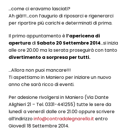
l
e
…come ci eravamo lasciati?
Ah già!!!…con l’augurio di riposarci e rigenerarci
per ripartire più carichi e determinati di prima.
Il primo appuntamento è
l’apericena di
apertura
di
Sabato 20 Settembre 2014
…si inizia
alle ore 20.00 ma la serata proseguirà con tanto
divertimento a sorpresa per tutti.
…Allora non puoi mancare!!!
Ti aspettiamo in Maniero per iniziare un nuovo
anno che sarà ricco di eventi.
Per adesione rivolgersi in Maniero (Via Dante
Alighieri 21 – Tel. 0331-441255) tutte le sere da
lunedì a venerdì dalle ore 21.00 oppure scrivere
all’indirizzo
info@contradalegnarello.it
entro
Giovedì 18 Settembre 2014.