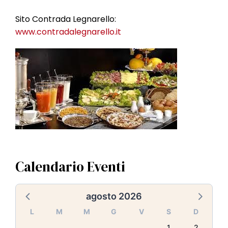
Sito Contrada Legnarello:
www.contradalegnarello.it
Calendario Eventi
agosto 2026
L
M
M
G
V
S
D
1
2