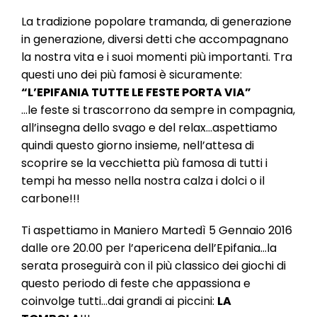
l
e
La tradizione popolare tramanda, di generazione
in generazione, diversi detti che accompagnano
la nostra vita e i suoi momenti più importanti. Tra
questi uno dei più famosi è sicuramente:
“L’EPIFANIA TUTTE LE FESTE PORTA VIA”
…le feste si trascorrono da sempre in compagnia,
all’insegna dello svago e del relax…aspettiamo
quindi questo giorno insieme, nell’attesa di
scoprire se la vecchietta più famosa di tutti i
tempi ha messo nella nostra calza i dolci o il
carbone!!!
Ti aspettiamo in Maniero Martedì 5 Gennaio 2016
dalle ore 20.00 per l’apericena dell’Epifania…la
serata proseguirà con il più classico dei giochi di
questo periodo di feste che appassiona e
coinvolge tutti…dai grandi ai piccini:
LA