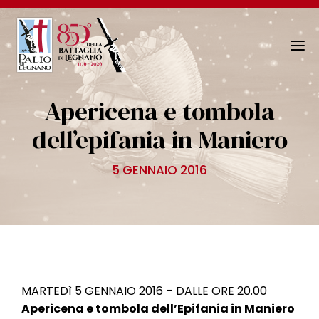
N
a
v
Apericena e tombola
i
g
dell’epifania in Maniero
a
z
5 GENNAIO 2016
i
o
n
e
T
o
g
MARTEDì 5 GENNAIO 2016 – DALLE ORE 20.00
g
Apericena e tombola dell’Epifania in Maniero