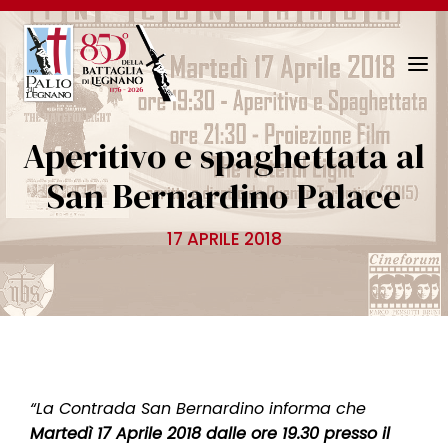
N
a
v
Aperitivo e spaghettata al
i
g
San Bernardino Palace
a
z
17 APRILE 2018
i
o
n
e
T
o
g
“La Contrada San Bernardino informa che
g
Martedì 17 Aprile 2018 dalle ore 19.30 presso il