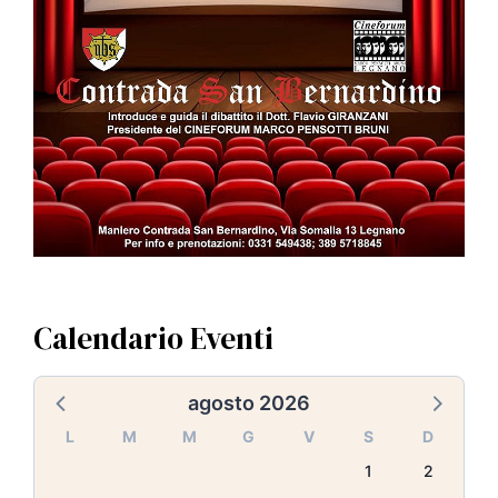
Calendario Eventi
agosto 2026
L
M
M
G
V
S
D
1
2