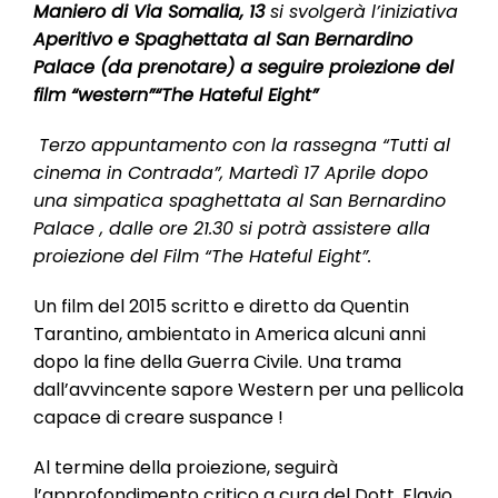
l
Maniero di Via Somalia, 13
si svolgerà l’iniziativa
e
Aperitivo e Spaghettata al San Bernardino
Palace (da prenotare)
a seguire
proiezione del
film “western”
“The Hateful Eight”
Terzo appuntamento con la rassegna “Tutti al
cinema in Contrada”, Martedì 17 Aprile dopo
una simpatica spaghettata al San Bernardino
Palace , dalle ore 21.30 si potrà assistere alla
proiezione del Film “The Hateful Eight”.
Un film del 2015 scritto e diretto da Quentin
Tarantino, ambientato in America alcuni anni
dopo la fine della Guerra Civile. Una trama
dall’avvincente sapore Western per una pellicola
capace di creare suspance !
Al termine della proiezione, seguirà
l’approfondimento critico a cura del Dott. Flavio