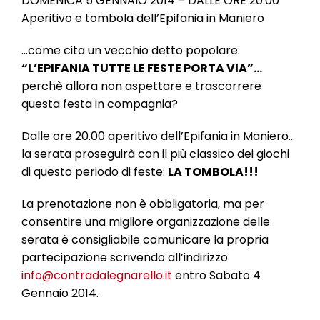
DOMENICA 5 GENNAIO 2014 – DALLE ORE 20.00
l
Aperitivo e tombola dell’Epifania in Maniero
e
…come cita un vecchio detto popolare:
“L’EPIFANIA TUTTE LE FESTE PORTA VIA”…
perchè allora non aspettare e trascorrere
questa festa in compagnia?
Dalle ore 20.00 aperitivo dell’Epifania in Maniero…
la serata proseguirà con il più classico dei giochi
di questo periodo di feste:
LA TOMBOLA!!!
La prenotazione non è obbligatoria, ma per
consentire una migliore organizzazione delle
serata è consigliabile comunicare la propria
partecipazione scrivendo all’indirizzo
info@contradalegnarello.it
entro Sabato 4
Gennaio 2014.