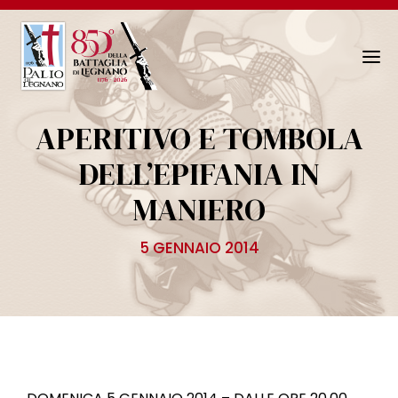
N
a
v
APERITIVO E TOMBOLA
i
g
DELL’EPIFANIA IN
a
MANIERO
z
i
o
5 GENNAIO 2014
n
e
T
o
g
g