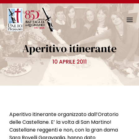
N
a
v
Aperitivo itinerante
i
g
10 APRILE 2011
a
z
i
o
n
e
T
Aperitivo itinerante organizzato dall’Oratorio
o
delle Castellane. E’ la volta di San Martino!
g
Castellane reggenti e non, con la gran dama
g
Sara Rovelli Garavaglia, hanno dato