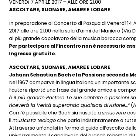
VENERDì 7 APRILE 2017 – ALLE ORE 21.00
ASCOLTARE, SUONARE, AMARE E LODARE
In preparazione al Concerto di Pasqua di Venerdì 14 Apr
2017 alle ore 21.00 nella sala d’armi del Maniero (Via
al più grande capolavoro della musica barocca com
Per partecipare all’incontro non è necessario ass
Ingresso gratuito.
ASCOLTARE, SUONARE, AMARE E LODARE
Johann Sebastian Bach e la Passione secondo 
Nel 1967 comparve in lingua italiana un’importante sc
l’autore riportò una frase del grande amico e compos
è il più grande Pastore. Le sue cantate e passioni 
riceverà la Verità superando qualsiasi divisione…”
(A
Com’è possibile che Bach sia riuscito a
smuovere
così
il
musicista teologo
che parla indistintamente a tutte 
Attraverso un’analisi in forma di guida all’ascolto dell
universalmente il capolavoro del grande maestro di L