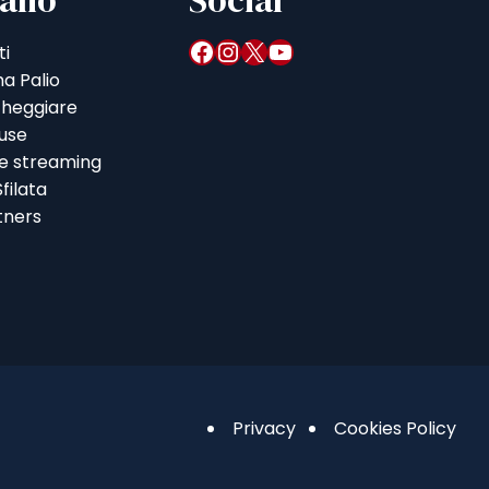
alio
Social
Facebook
Instagram
X
YouTube
ti
a Palio
heggiare
iuse
 e streaming
filata
tners
Privacy
Cookies Policy