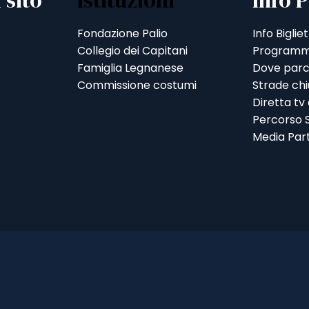
 sito
Istituzioni
Info P
Fondazione Palio
Info Bigliet
Collegio dei Capitani
Programm
Famiglia Legnanese
Dove parc
Commissione costumi
Strade ch
Diretta tv
Percorso S
Media Par