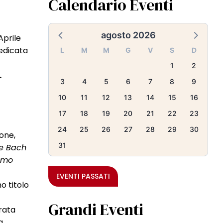
Calendario Eventi
agosto 2026
Aprile
dedicata
L
M
M
G
V
S
D
1
2
.
3
4
5
6
7
8
9
10
11
12
13
14
15
16
17
18
19
20
21
22
23
24
25
26
27
28
29
30
one,
31
e Bach
uomo
EVENTI PASSATI
o titolo
Grandi Eventi
rata
a