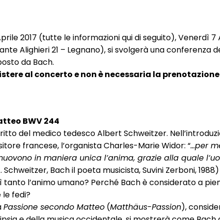
ile 2017 (tutte le informazioni qui di seguito), Venerdì 7 
 Dante Alighieri 21 – Legnano), si svolgerà una conferenza 
posto da Bach.
istere al concerto e non è necessaria la prenotazione
Matteo BWV 244
ritto del medico tedesco Albert Schweitzer. Nell’introduzi
itore francese, l’organista Charles-Marie Widor: “
…per m
smuovono in maniera unica l’anima, grazie alla quale l’
. Schweitzer, Bach il poeta musicista, Suvini Zerboni, 1988)
 tanto l’animo umano? Perché Bach è considerato a pien
le fedi?
a
Passione secondo Matteo
(
Matthäus-Passion
), conside
ipsia e della musica occidentale, si mostrerà come Bach 