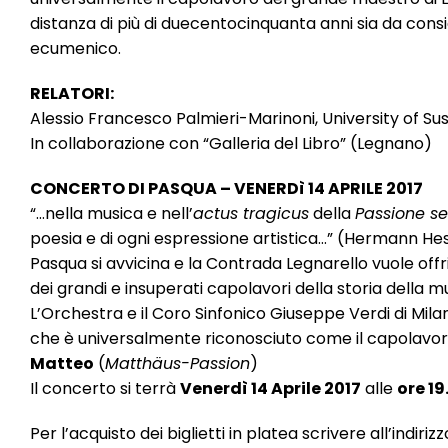
distanza di più di duecentocinquanta anni sia da co
ecumenico.
RELATORI:
Alessio Francesco Palmieri-Marinoni, University of Su
In collaborazione con “Galleria del Libro” (Legnano)
CONCERTO DI PASQUA – VENERDì 14 APRILE 2017
“…nella musica e nell’
actus tragicus
della
Passione s
poesia e di ogni espressione artistica…” (Hermann He
Pasqua si avvicina e la Contrada Legnarello vuole offri
dei grandi e insuperati capolavori della storia della 
L’Orchestra e il Coro Sinfonico Giuseppe Verdi di Mila
che è universalmente riconosciuto come il capolavor
Matteo
(
Matthäus-Passion
)
Il concerto si terrà
Venerdì 14 Aprile 2017
alle
ore 19
Per l’acquisto dei biglietti in platea scrivere all’indiriz