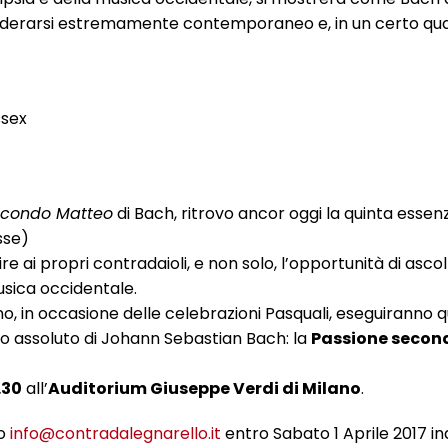
nsiderarsi estremamente contemporaneo e, in un certo qu
ssex
econdo Matteo
di Bach, ritrovo ancor oggi la quinta essenz
sse)
re ai propri contradaioli, e non solo, l’opportunità di asco
musica occidentale.
no, in occasione delle celebrazioni Pasquali, eseguiranno q
o assoluto di Johann Sebastian Bach: la
Passione secon
.30
all’
Auditorium Giuseppe Verdi di Milano
.
zo
info@contradalegnarello.it
entro Sabato 1 Aprile 2017 i