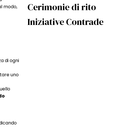
Cerimonie di rito
al modo,
Iniziative Contrade
a di ogni
ltare uno
uello
do
ndicando