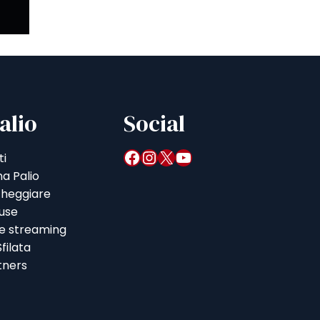
alio
Social
Facebook
Instagram
X
YouTube
ti
a Palio
heggiare
iuse
 e streaming
filata
tners