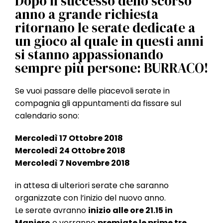
Dopo il successo dello scorso
l
anno a grande richiesta
e
ritornano le serate dedicate a
un gioco al quale in questi anni
si stanno appassionando
sempre più persone: BURRACO!
Se vuoi passare delle piacevoli serate in
compagnia gli appuntamenti da fissare sul
calendario sono:
Mercoledì 17 Ottobre 2018
Mercoledì 24 Ottobre 2018
Mercoledì 7 Novembre 2018
in attesa di ulteriori serate che saranno
organizzate con l’inizio del nuovo anno.
Le serate avranno
inizio alle ore 21.15 in
Maniero
e verranno
premiate le prime tre