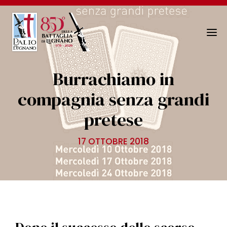
N
a
v
Burrachiamo in
i
g
compagnia senza grandi
a
pretese
z
i
o
17 OTTOBRE 2018
n
e
T
o
g
g