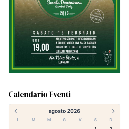
Calendario Eventi
agosto 2026
L
M
M
G
V
S
D
1
2