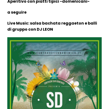
l
Aperitivo con piatti tipici -domenicani-
e
a seguire
Live Music: salsa bachata reggaeton e balli
di gruppo con DJ LEON