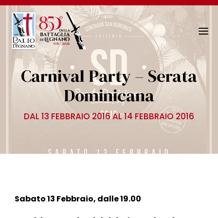
N
a
v
Carnival Party – Serata
i
g
Dominicana
a
z
DAL 13 FEBBRAIO 2016 AL 14 FEBBRAIO 2016
i
o
n
e
T
o
g
Sabato 13 Febbraio, dalle 19.00
g