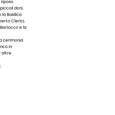
 riposo
iccoli doni.
 la Basilica
erto Clerici,
Barlocco e la
 la cerimonia
enco in
 altre
.