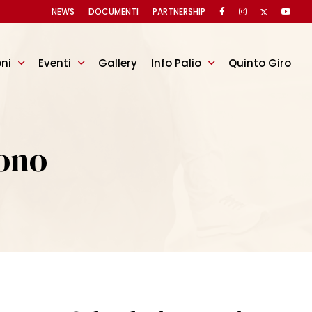
NEWS
DOCUMENTI
PARTNERSHIP
oni
Eventi
Gallery
Info Palio
Quinto Giro
rono