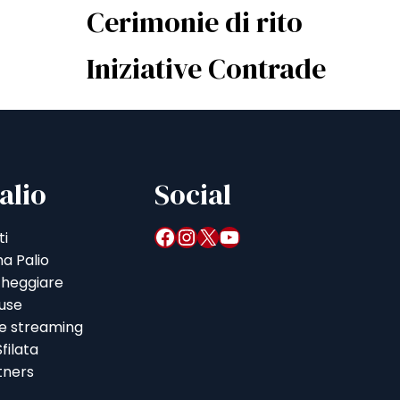
Cerimonie di rito
Iniziative Contrade
alio
Social
Facebook
Instagram
X
YouTube
ti
a Palio
heggiare
iuse
 e streaming
filata
tners