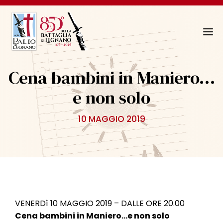
N
a
v
Cena bambini in Maniero…
i
g
e non solo
a
z
10 MAGGIO 2019
i
o
n
e
T
o
g
VENERDì 10 MAGGIO 2019 – DALLE ORE 20.00
g
Cena bambini in Maniero…e non solo