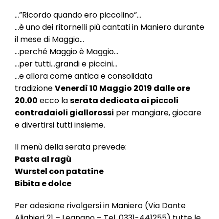
l
e
…”Ricordo quando ero piccolino”…
…è uno dei ritornelli più cantati in Maniero durante
il mese di Maggio…
…perché Maggio è Maggio…
…per tutti…grandi e piccini…
…e allora come antica e consolidata
tradizione
Venerdì 10 Maggio 2019 dalle ore
20.00
ecco la
serata dedicata ai piccoli
contradaioli giallorossi
per mangiare, giocare
e divertirsi tutti insieme.
Il menù della serata prevede:
Pasta al ragù
Wurstel con patatine
Bibita e dolce
Per adesione rivolgersi in Maniero (Via Dante
Alighieri 21 – Legnano – Tel. 0331-441255) tutte le