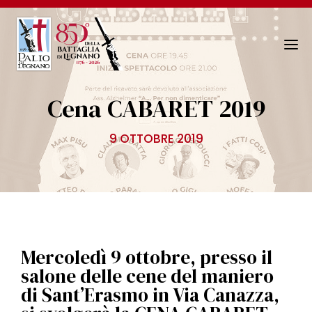
N
a
v
Cena CABARET 2019
i
g
9 OTTOBRE 2019
a
z
i
o
n
e
T
Mercoledì 9 ottobre, presso il
o
salone delle cene del maniero
g
di Sant’Erasmo in Via Canazza,
g