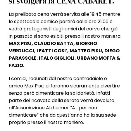
si svolgerà la CENA CABARET.
l
e
La prelibata cena verrà servita alle 19:45 mentre
lo spettacolo comico partirà dalle ore 21:00 e
vedrà protagonisti degli amici del corvo che già
in passato si sono esibiti presso il nostro maniero:
MAX PISU, CLAUDIO BATTA, GIORGIO
VERDUCCI, I FATTI COSI’, MATTEO PISU, DIEGO
PARASSOLE, ITALO GIGLIOLI, URBANO MOFFA &
FAZIO.
I comici, radunati dal nostro contradaiolo e
amico Max Pisu, ci faranno sicuramente divertire
senza però dimenticare la solidarietà. Infatti
parte del ricavato della serata verrà devoluto
all’Associazione Alzheimer “A… per non
dimenticare” che da quest’anno ha la sua sede
proprio presso il nostro maniero.