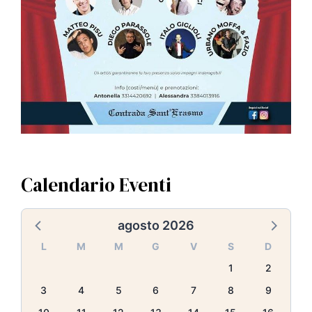
Calendario Eventi
agosto 2026
L
M
M
G
V
S
D
1
2
3
4
5
6
7
8
9