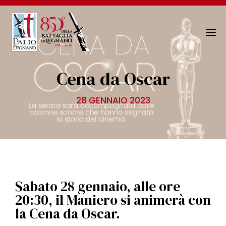
N
a
v
Cena da Oscar
i
g
28 GENNAIO 2023
a
z
i
o
n
e
T
Sabato 28 gennaio, alle ore
o
20:30, il Maniero si animerà con
g
la Cena da Oscar.
g