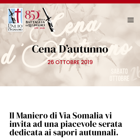
N
a
v
Cena D’autunno
i
g
26 OTTOBRE 2019
a
z
i
o
n
e
T
Il Maniero di Via Somalia vi
o
invita ad una piacevole serata
g
dedicata ai sapori autunnali.
g