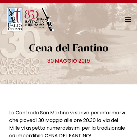
N
a
v
Cena del Fantino
i
g
30 MAGGIO 2019
a
z
i
o
n
e
T
La Contrada San Martino vi scrive per informarvi
o
che giovedì 30 Maggio alle ore 20.30 la Via dei
g
Mille vi aspetta numerosissimi per la tradizionale
g
ed imperdibile CENA DEL FANTINO!