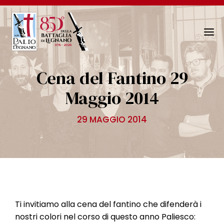
N
a
v
Cena del Fantino 29
i
g
Maggio 2014
a
z
29 MAGGIO 2014
i
o
n
e
T
o
g
Ti invitiamo alla cena del fantino che difenderà i
g
nostri colori nel corso di questo anno Paliesco: