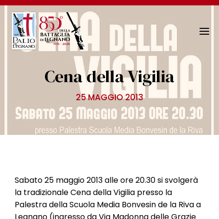
N
a
v
Cena della Vigilia
i
g
25 MAGGIO 2013
a
z
i
o
n
e
T
Sabato 25 maggio 2013 alle ore 20.30 si svolgerà
o
la tradizionale Cena della Vigilia presso la
g
Palestra della Scuola Media Bonvesin de la Riva a
g
Legnano (ingresso da Via Madonna delle Grazie