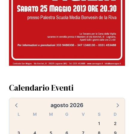
Calendario Eventi
agosto 2026
L
M
M
G
V
S
D
1
2
3
4
5
6
7
8
9