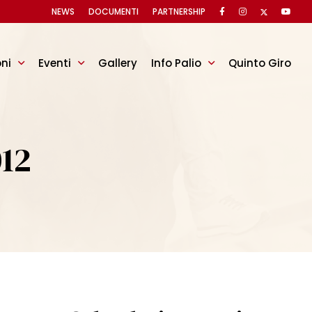
NEWS
DOCUMENTI
PARTNERSHIP
oni
Eventi
Gallery
Info Palio
Quinto Giro
012