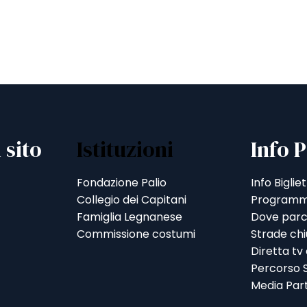
 sito
Istituzioni
Info P
Fondazione Palio
Info Bigliet
Collegio dei Capitani
Programm
Famiglia Legnanese
Dove parc
Commissione costumi
Strade ch
Diretta tv
Percorso S
Media Par