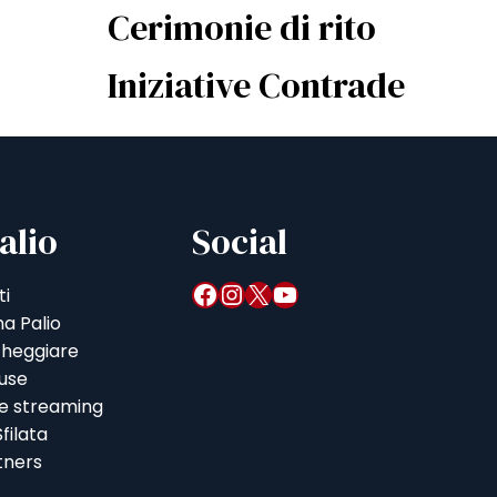
Cerimonie di rito
Iniziative Contrade
alio
Social
Facebook
Instagram
X
YouTube
ti
a Palio
heggiare
iuse
 e streaming
filata
tners